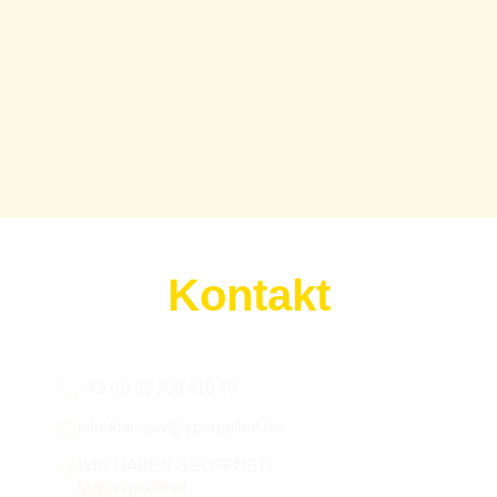
Kontakt
Wir sind für euch da:
+49 (0) 33 206 610 70
info-klaistow@spargelhof.de
WIR HABEN GEÖFFNET!
täglich geöffnet