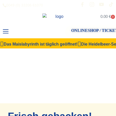
0049 (0) 33206 61070
0.00
€
0
ONLINESHOP / TICKE
Das Maislabyrinth ist täglich geöffnet!
Die Heidelbeer-Sel