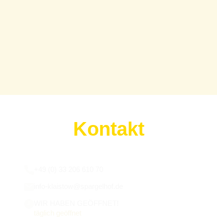
Kontakt
Wir sind für euch da:
+49 (0) 33 206 610 70
info-klaistow@spargelhof.de
WIR HABEN GEÖFFNET!
täglich geöffnet