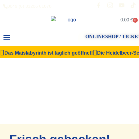
0049 (0) 33206 61070
0.00
€
0
ONLINESHOP / TICKE
Das Maislabyrinth ist täglich geöffnet!
Die Heidelbeer-Sel