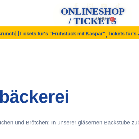
ONLINESHOP
/ TICKETS
0.00
€
0
 Brunch
Tickets für's "Frühstück mit Kaspar"
Tickets für's
bäckerei
uchen und Brötchen: In unserer gläsernen Backstube zub