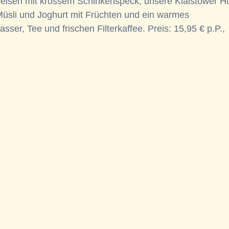
speisen mit krossem Schinkenspeck, unsere Klaistower Ho
üsli und Joghurt mit Früchten und ein warmes
er, Tee und frischen Filterkaffee. Preis: 15,95 € p.P.,