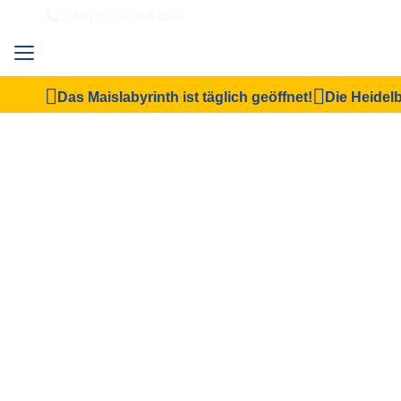
0049 (0) 33206 61070
Das Maislabyrinth ist täglich geöffnet!
Die Heidelb