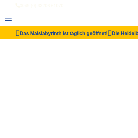
0049 (0) 33206 61070
Das Maislabyrinth ist täglich geöffnet!
Die Heidelb