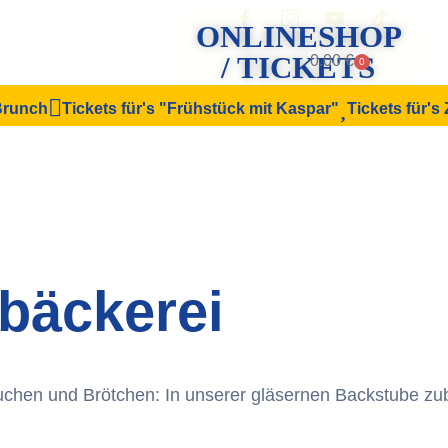
ONLINESHOP
/ TICKETS
0.00
€
0
 Brunch
Tickets für's "Frühstück mit Kaspar"
Tickets für's
bäckerei
uchen und Brötchen: In unserer gläsernen Backstube zub