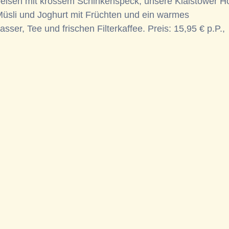
speisen mit krossem Schinkenspeck, unsere Klaistower Ho
üsli und Joghurt mit Früchten und ein warmes
er, Tee und frischen Filterkaffee. Preis: 15,95 € p.P.,