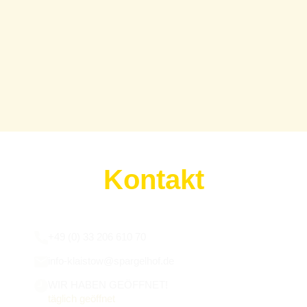
Kontakt
Wir sind für euch da:
+49 (0) 33 206 610 70
info-klaistow@spargelhof.de
WIR HABEN GEÖFFNET!
täglich geöffnet