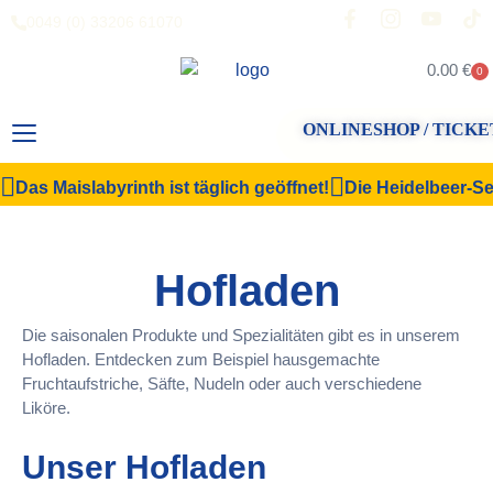
0049 (0) 33206 61070
0.00
€
0
ONLINESHOP / TICKE
Das Maislabyrinth ist täglich geöffnet!
Die Heidelbeer-Sel
Hofladen
Die saisonalen Produkte und Spezialitäten gibt es in unserem
Hofladen. Entdecken zum Beispiel hausgemachte
Fruchtaufstriche, Säfte, Nudeln oder auch verschiedene
Liköre.
Unser Hofladen