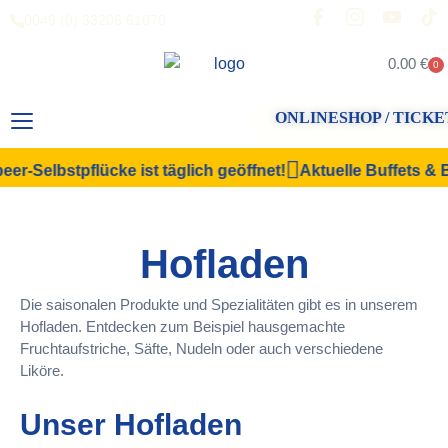
0049 (0) 33206 61070
0.00
€
0
ONLINESHOP / TICKE
er-Selbstpflücke ist täglich geöffnet!
Aktuelle Buffets & B
Hofladen
Die saisonalen Produkte und Spezialitäten gibt es in unserem
Hofladen. Entdecken zum Beispiel hausgemachte
Fruchtaufstriche, Säfte, Nudeln oder auch verschiedene
Liköre.
Unser Hofladen