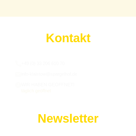
Kontakt
Wir sind für euch da:
+49 (0) 33 206 610 70
info-klaistow@spargelhof.de
WIR HABEN GEÖFFNET!
täglich geöffnet
Newsletter
Melde dich zu unserem Newsletter an!