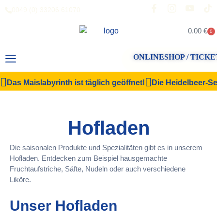
0049 (0) 33206 61070
0.00
€
0
ONLINESHOP / TICKE
Das Maislabyrinth ist täglich geöffnet!
Die Heidelbeer-Sel
Hofladen
Die saisonalen Produkte und Spezialitäten gibt es in unserem
Hofladen. Entdecken zum Beispiel hausgemachte
Fruchtaufstriche, Säfte, Nudeln oder auch verschiedene
Liköre.
Unser Hofladen