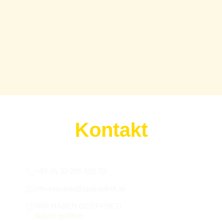
Kontakt
Wir sind für euch da:
+49 (0) 33 206 610 70
info-klaistow@spargelhof.de
WIR HABEN GEÖFFNET!
täglich geöffnet