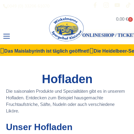
0049 (0) 33206 61070
0.00
€
0
ONLINESHOP / TICKE
Das Maislabyrinth ist täglich geöffnet!
Die Heidelbeer-Sel
Hofladen
Die saisonalen Produkte und Spezialitäten gibt es in unserem
Hofladen. Entdecken zum Beispiel hausgemachte
Fruchtaufstriche, Säfte, Nudeln oder auch verschiedene
Liköre.
Unser Hofladen