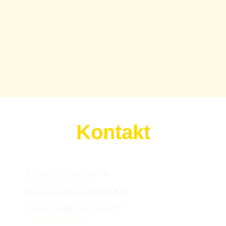
Kontakt
Wir sind für euch da:
+49 (0) 33 206 610 70
info-klaistow@spargelhof.de
WIR HABEN GEÖFFNET!
täglich geöffnet