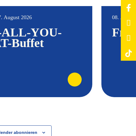
7. August 2026
08. August
-ALL-YOU-
Früh
-Buffet
lender abonnieren