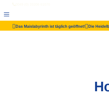
0049 (0) 33206 61070
Das Maislabyrinth ist täglich geöffnet!
Die Heidelb
Ho