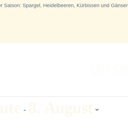
er Saison: Spargel, Heidelbeeren, Kürbissen und Gänsen
Unse
ute
8. August
 - 