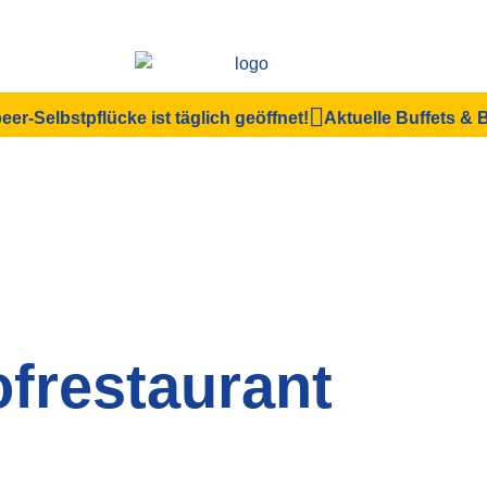
eer-Selbstpflücke ist täglich geöffnet!
Aktuelle Buffets &
frestaurant