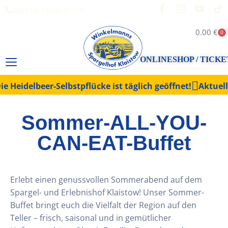
0049 (0) 33206 61070
0.00
€
0
ONLINESHOP / TICKE
 Heidelbeer-Selbstpflücke ist täglich geöffnet!
Aktuelle
Sommer-ALL-YOU-
CAN-EAT-Buffet
Erlebt einen genussvollen Sommerabend auf dem
Spargel- und Erlebnishof Klaistow! Unser Sommer-
Buffet bringt euch die Vielfalt der Region auf den
Teller – frisch, saisonal und in gemütlicher