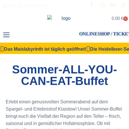
0049 (0) 33206 61070
0.00
€
0
ONLINESHOP / TICKE
Das Maislabyrinth ist täglich geöffnet!
Die Heidelbeer-Sel
Sommer-ALL-YOU-
CAN-EAT-Buffet
Erlebt einen genussvollen Sommerabend auf dem
Spargel- und Erlebnishof Klaistow! Unser Sommer-Buffet
bringt euch die Vielfalt der Region auf den Teller – frisch,
saisonal und in gemütlicher Hofatmosphäre. Ob mit