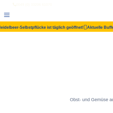
0049 (0) 33206 61070
elbeer-Selbstpflücke ist täglich geöffnet!
Aktuelle Buffets
Obst- und Gemüse aus