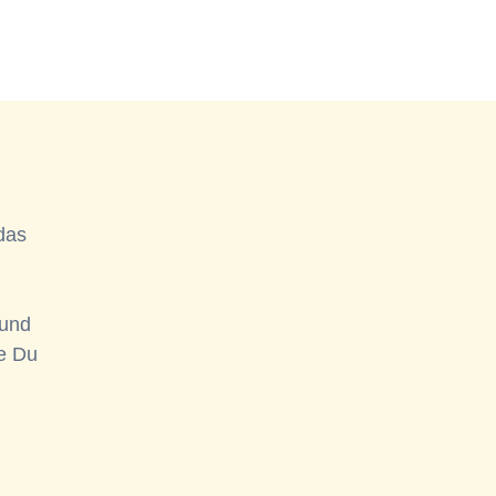
das
 und
ie Du