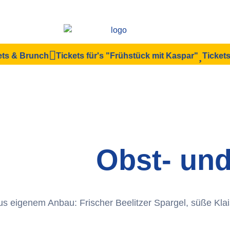
 & Brunch
Tickets für's "Frühstück mit Kaspar"
Tickets fü
Obst- un
 eigenem Anbau: Frischer Beelitzer Spargel, süße Kla