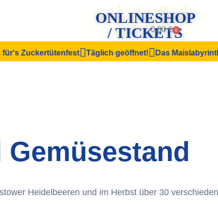
ONLINESHOP
/ TICKETS
0.00
€
0
r's Zuckertütenfest
Täglich geöffnet!
Das Maislabyrinth ist
d Gemüsestand
istower Heidelbeeren und im Herbst über 30 verschiede