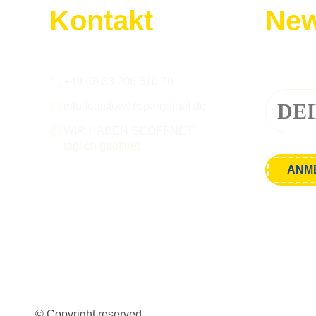
Kontakt
New
Wir sind für euch da:
Melde dic
+49 (0) 33 206 610 70
info-klaistow@spargelhof.de
WIR HABEN GEÖFFNET!
täglich geöffnet
© Copyright reserved