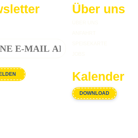
sletter
Über uns
h zu unserem Newsletter an!
ÜBER UNS
ANFAHRT
SPEISEKARTE
JOBS
Kalender
DOWNLOAD