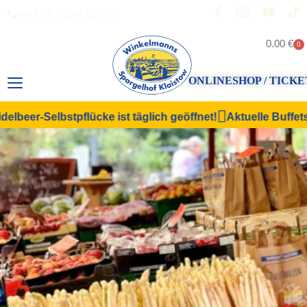
0049 (0) 33206 61070
0.00
€
0
ONLINESHOP / TICKE
eer-Selbstpflücke ist täglich geöffnet!
Aktuelle Buffets & 