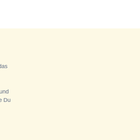
das
 und
ie Du