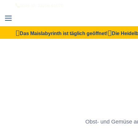
0049 (0) 33206 61070
Das Maislabyrinth ist täglich geöffnet!
Die Heidelb
Obst- und Gemüse aus