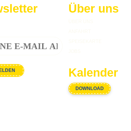
sletter
Über uns
h zu unserem Newsletter an!
ÜBER UNS
ANFAHRT
SPEISEKARTE
JOBS
Kalender
DOWNLOAD