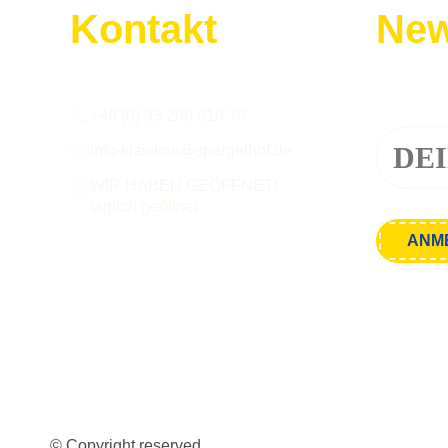
Kontakt
New
Wir sind für euch da:
Melde dic
+49 (0) 33 206 610 70
info-klaistow@spargelhof.de
WIR HABEN GEÖFFNET!
täglich geöffnet
© Copyright reserved