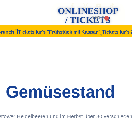
ONLINESHOP
/ TICKETS
0.00
€
0
 Brunch
Tickets für's "Frühstück mit Kaspar"
Tickets für's
d Gemüsestand
istower Heidelbeeren und im Herbst über 30 verschiede