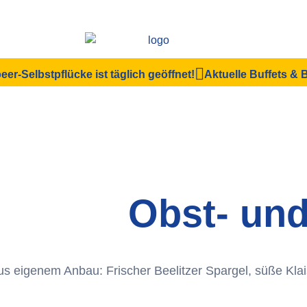
eer-Selbstpflücke ist täglich geöffnet!
Aktuelle Buffets &
Obst- un
 eigenem Anbau: Frischer Beelitzer Spargel, süße Kla