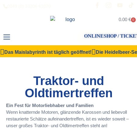
0049 (0) 33206 61070
0.00
€
0
ONLINESHOP / TICKE
Das Maislabyrinth ist täglich geöffnet!
Die Heidelbeer-Sel
Traktor- und
Oldtimertreffen
Ein Fest für Motorliebhaber und Familien
Wenn knatternde Motoren, glänzende Karossen und liebevoll
restaurierte Schätze aufeinandertreffen, ist es wieder soweit –
unser großes Traktor- und Oldtimertreffen steht an!