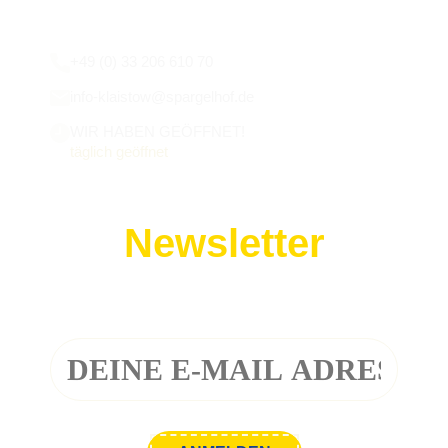
Wir sind für euch da:
+49 (0) 33 206 610 70
info-klaistow@spargelhof.de
WIR HABEN GEÖFFNET!
täglich geöffnet
Newsletter
Melde dich zu unserem Newsletter an!