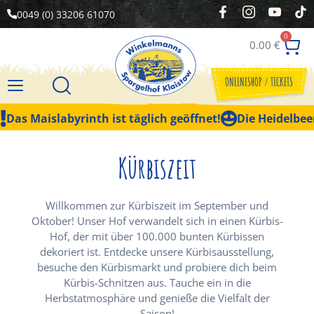
0049 (0) 33206 61070
0
0.00
€
ONLINESHOP / TICKETS
Das Maislabyrinth ist täglich geöffnet!
Die Heidelbeer
Kürbiszeit
Willkommen zur Kürbiszeit im September und
Oktober! Unser Hof verwandelt sich in einen Kürbis-
Hof, der mit über 100.000 bunten Kürbissen
dekoriert ist. Entdecke unsere Kürbisausstellung,
besuche den Kürbismarkt und probiere dich beim
Kürbis-Schnitzen aus. Tauche ein in die
Herbstatmosphäre und genieße die Vielfalt der
Saison!