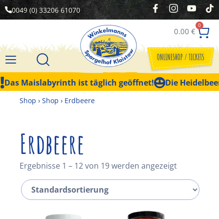
0049 (0) 33206 61070
0
0.00
€
ONLINESHOP / TICKETS
Das Maislabyrinth ist täglich geöffnet!
Die Heidelbeer
Shop
›
Shop
›
Erdbeere
Erdbeere
Ergebnisse 1 – 12 von 19 werden angezeigt