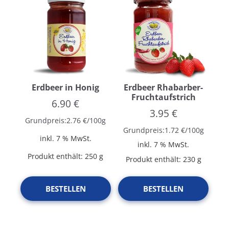
Erdbeer in Honig
Erdbeer Rhabarber-
Fruchtaufstrich
6.90
€
3.95
€
Grundpreis:
2.76
€
/
100
g
Grundpreis:
1.72
€
/
100
g
inkl. 7 % MwSt.
inkl. 7 % MwSt.
Produkt enthält: 250
g
Produkt enthält: 230
g
BESTELLEN
BESTELLEN