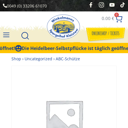
0049 (0) 33206 61070
0
0.00
€
ONLINESHOP / TICKETS
fnet!
Die Heidelbeer-Selbstpflücke ist täglich geöffnet!
Shop
›
Uncategorized
›
ABC-Schütze