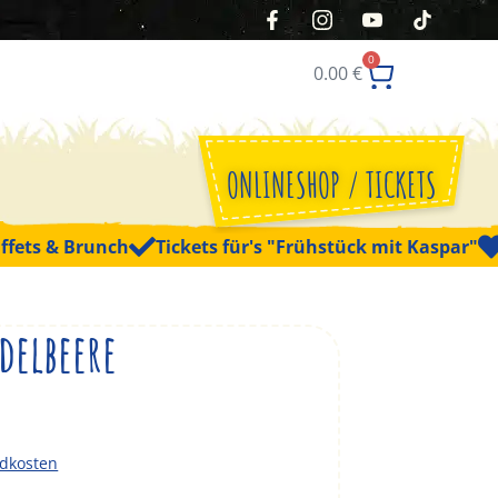
0
0.00
€
ONLINESHOP / TICKETS
ffets & Brunch
Tickets für's "Frühstück mit Kaspar"
delbeere
ndkosten