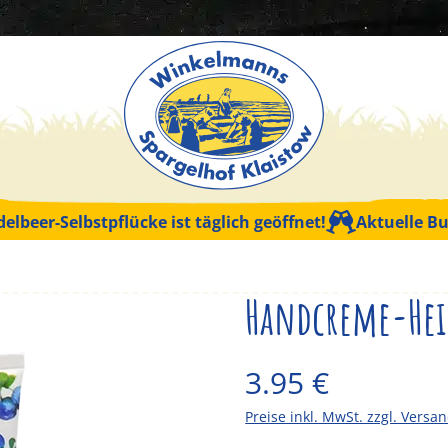
delbeer-Selbstpflücke ist täglich geöffnet!
Aktuelle Bu
Handcreme-Hei
3.95
€
Preise inkl. MwSt. zzgl. Versa