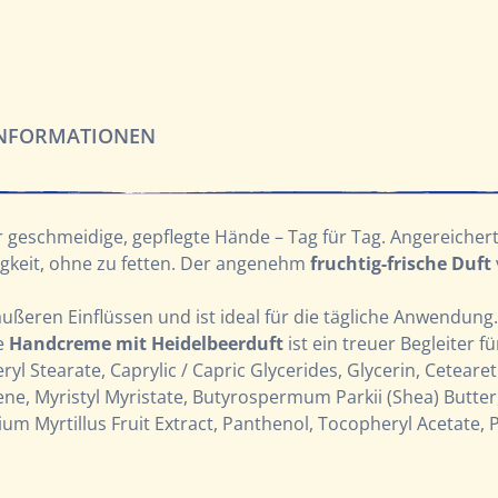
INFORMATIONEN
r geschmeidige, gepflegte Hände – Tag für Tag. Angereicher
tigkeit, ohne zu fetten. Der angenehm
fruchtig-frische Duft
 äußeren Einflüssen und ist ideal für die tägliche Anwendun
e
Handcreme mit Heidelbeerduft
ist ein treuer Begleiter f
ryl Stearate, Caprylic / Capric Glycerides, Glycerin, Ceteare
, Myristyl Myristate, Butyrospermum Parkii (Shea) Butter, 
um Myrtillus Fruit Extract, Panthenol, Tocopheryl Acetate, P