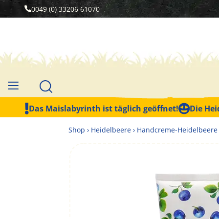
0049 (0) 33206 61070
Das Maislabyrinth ist täglich geöffnet!
Die Hei
Shop
›
Heidelbeere
›
Handcreme-Heidelbeere