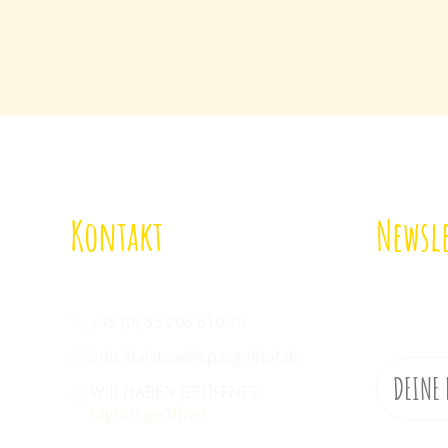
Kontakt
Newsle
Wir sind für euch da:
Melde di
an!
+49 (0) 33 206 610 70
info-klaistow@spargelhof.de
WIR HABEN GEÖFFNET!
täglich geöffnet