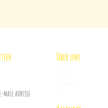
tter
Über uns
ch zu unserem Newsletter
ÜBER UNS
ANFAHRT
SPEISEKARTE
JOBS