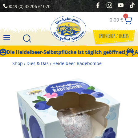
0049 (0) 33206 61070
0
0.00
€
ONLINESHOP / TICKETS
Die Heidelbeer-Selbstpflücke ist täglich geöffnet!
Aktu
Shop
›
Dies & Das
›
Heidelbeer-Badebombe