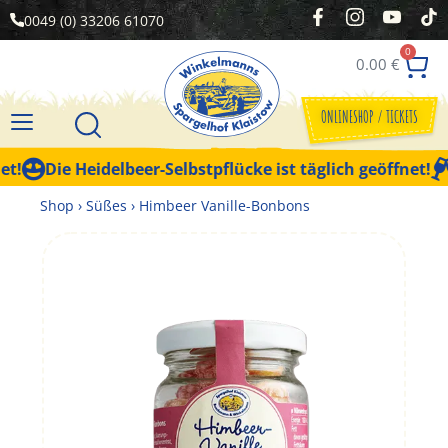
0049 (0) 33206 61070
0
0.00
€
ONLINESHOP / TICKETS
!
Die Heidelbeer-Selbstpflücke ist täglich geöffnet!
Shop
›
Süßes
›
Himbeer Vanille-Bonbons