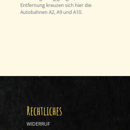
Entfernung kreuzen sich hier die
Autobahnen A2, A9 und A10.
Rechtliches
WIDERRUF