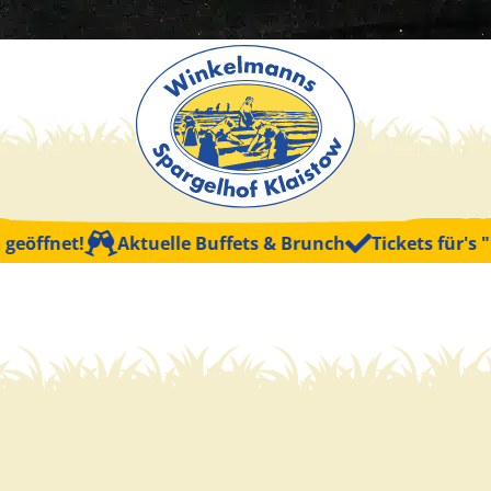
ffnet!
Aktuelle Buffets & Brunch
Tickets für's "Fr
Kinder (3-6 Ja