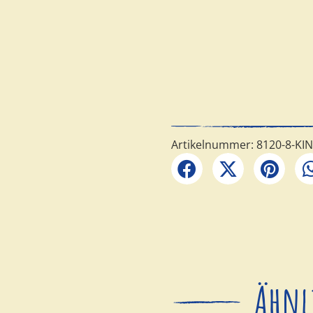
13.95
€
Preise inkl. MwSt. zzgl. Versa
inkl. 19 % MwSt.
Berliner Zuckertütenfest 
Nicht vorrätig
Artikelnummer:
8120-8-KIN
Ähnl