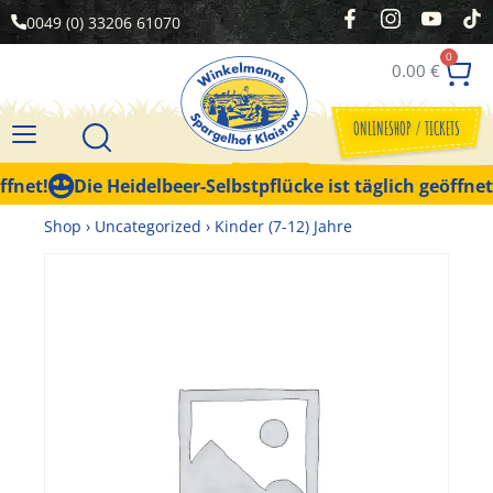
0049 (0) 33206 61070
0
0.00
€
ONLINESHOP / TICKETS
net!
Die Heidelbeer-Selbstpflücke ist täglich geöffnet!
Shop
›
Uncategorized
›
Kinder (7-12) Jahre