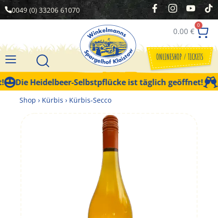
0049 (0) 33206 61070
0
0.00
€
ONLINESHOP / TICKETS
Die Heidelbeer-Selbstpflücke ist täglich geöffnet!
Ak
Shop
›
Kürbis
›
Kürbis-Secco