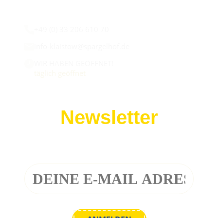
Wir sind für euch da:
+49 (0) 33 206 610 70
info-klaistow@spargelhof.de
WIR HABEN GEÖFFNET!
täglich geöffnet
Newsletter
Melde dich zu unserem Newsletter an!