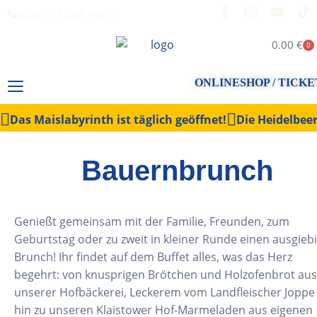
0049 (0) 33206 61070
0.00
€
0
ONLINESHOP / TICKE
Das Maislabyrinth ist täglich geöffnet!
Die Heidelbeer
Bauernbrunch
Genießt gemeinsam mit der Familie, Freunden, zum
Geburtstag oder zu zweit in kleiner Runde einen ausgieb
Brunch! Ihr findet auf dem Buffet alles, was das Herz
begehrt: von knusprigen Brötchen und Holzofenbrot aus
unserer Hofbäckerei, Leckerem vom Landfleischer Joppe 
hin zu unseren Klaistower Hof-Marmeladen aus eigenen