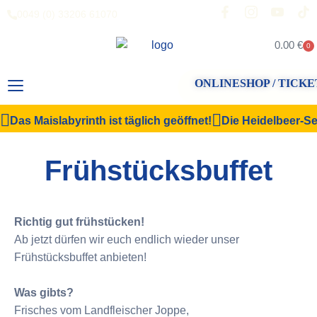
0049 (0) 33206 61070
0.00
€
0
ONLINESHOP / TICKE
Das Maislabyrinth ist täglich geöffnet!
Die Heidelbeer-Sel
Frühstücksbuffet
Richtig gut frühstücken!
Ab jetzt dürfen wir euch endlich wieder unser
Frühstücksbuffet anbieten!
Was gibts?
Frisches vom Landfleischer Joppe,