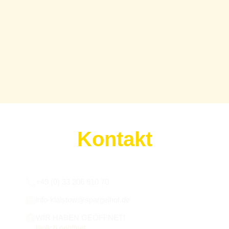
Kontakt
Wir sind für euch da:
+49 (0) 33 206 610 70
info-klaistow@spargelhof.de
WIR HABEN GEÖFFNET!
täglich geöffnet