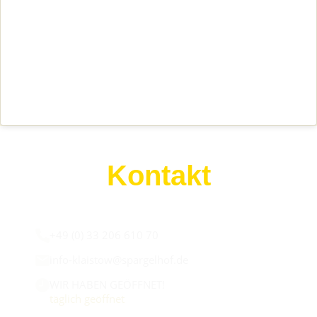
Kontakt
Wir sind für euch da:
+49 (0) 33 206 610 70
info-klaistow@spargelhof.de
WIR HABEN GEÖFFNET!
täglich geöffnet