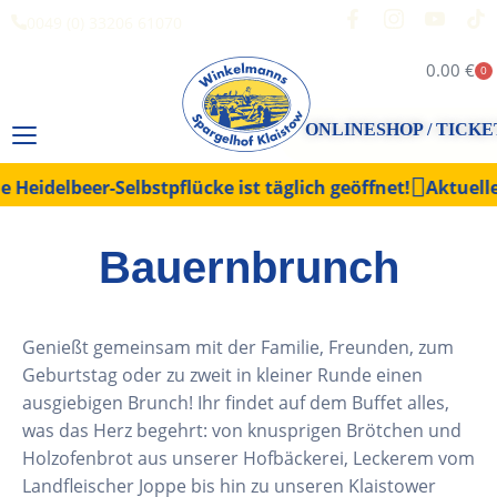
0049 (0) 33206 61070
0.00
€
0
ONLINESHOP / TICKE
Heidelbeer-Selbstpflücke ist täglich geöffnet!
Aktuelle 
Bauernbrunch
Genießt gemeinsam mit der Familie, Freunden, zum
Geburtstag oder zu zweit in kleiner Runde einen
ausgiebigen Brunch! Ihr findet auf dem Buffet alles,
was das Herz begehrt: von knusprigen Brötchen und
Holzofenbrot aus unserer Hofbäckerei, Leckerem vom
Landfleischer Joppe bis hin zu unseren Klaistower