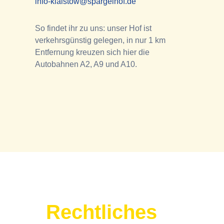
info-klaistow@spargelhof.de
So findet ihr zu uns: unser Hof ist
verkehrsgünstig gelegen, in nur 1 km
Entfernung kreuzen sich hier die
Autobahnen A2, A9 und A10.
Rechtliches