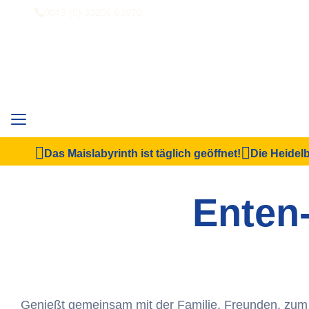
0049 (0) 33206 61070
Das Maislabyrinth ist täglich geöffnet!
Die Heidelb
Enten-
Genießt gemeinsam mit der Familie, Freunden, zum 