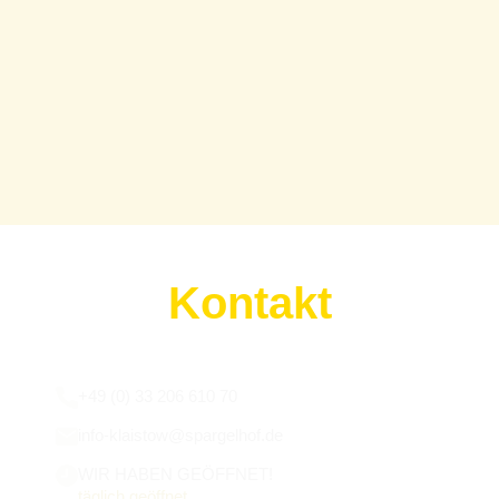
Kontakt
Wir sind für euch da:
+49 (0) 33 206 610 70
info-klaistow@spargelhof.de
WIR HABEN GEÖFFNET!
täglich geöffnet