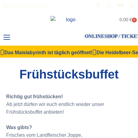
0049 (0) 33206 61070
0.00
€
0
ONLINESHOP / TICKE
Das Maislabyrinth ist täglich geöffnet!
Die Heidelbeer-Sel
Frühstücksbuffet
Richtig gut frühstücken!
Ab jetzt dürfen wir euch endlich wieder unser
Frühstücksbuffet anbieten!
Was gibts?
Frisches vom Landfleischer Joppe,