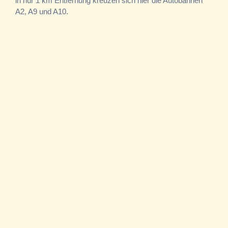
in nur 1 km Entfernung kreuzen sich hier die Autobahnen
A2, A9 und A10.