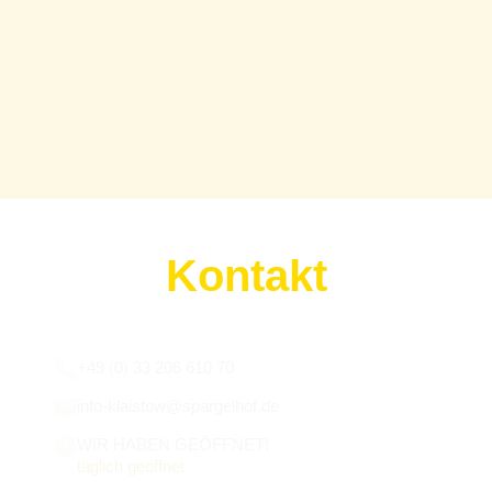
Kontakt
Wir sind für euch da:
+49 (0) 33 206 610 70
info-klaistow@spargelhof.de
WIR HABEN GEÖFFNET!
täglich geöffnet