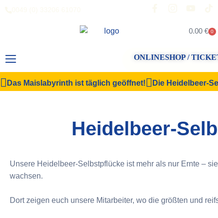
0049 (0) 33206 61070
0.00
€
0
ONLINESHOP / TICKE
Das Maislabyrinth ist täglich geöffnet!
Die Heidelbeer-Sel
Heidelbeer-Selb
Unsere Heidelbeer-Selbstpflücke ist mehr als nur Ernte – s
wachsen.
Dort zeigen euch unsere Mitarbeiter, wo die größten und re