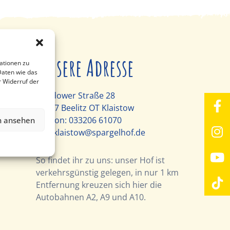
Unsere Adresse
ationen zu
Daten wie das
r Widerruf der
Glindower Straße 28
14547 Beelitz OT Klaistow
Telefon:
033206 61070
n ansehen
info-klaistow@spargelhof.de
So findet ihr zu uns: unser Hof ist
verkehrsgünstig gelegen, in nur 1 km
Entfernung kreuzen sich hier die
Autobahnen A2, A9 und A10.