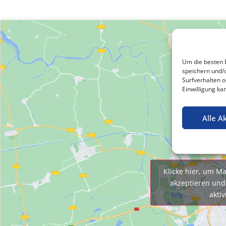
Um die besten 
speichern und/
Surfverhalten o
Einwilligung ka
Alle A
Klicke hier, um Ma
akzeptieren und 
aktiv