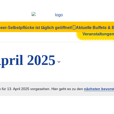
eer-Selbstpflücke ist täglich geöffnet!
Aktuelle Buffets &
en
Veranstaltunge
April 2025
 für 13. April 2025 vorgesehen. Hier geht es zu den
nächsten bevors
Hinweis