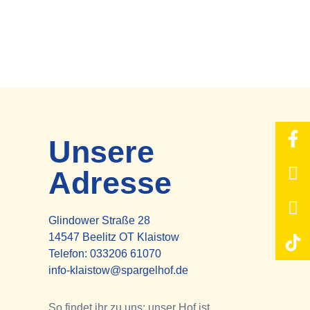
Unsere
Adresse
Glindower Straße 28
14547 Beelitz OT Klaistow
Telefon:
033206 61070
info-klaistow@spargelhof.de
So findet ihr zu uns: unser Hof ist