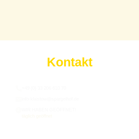
Kontakt
Wir sind für euch da:
+49 (0) 33 206 610 70
info-klaistow@spargelhof.de
WIR HABEN GEÖFFNET!
täglich geöffnet