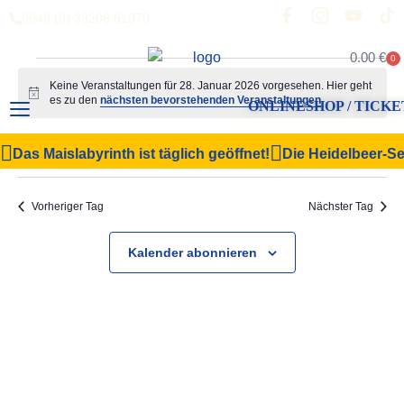
0049 (0) 33206 61070
0.00
€
0
Keine Veranstaltungen für 28. Januar 2026 vorgesehen. Hier geht
Hinweis
es zu den
nächsten bevorstehenden Veranstaltungen
.
ONLINESHOP / TICKE
Veranstal
Vera
28.01.2026
Suche
Das Maislabyrinth ist täglich geöffnet!
Die Heidelbeer-Sel
Tag
Filter Anzeigen
Datum
Ansi
Suche
wählen.
Navi
und
Vorheriger Tag
Nächster Tag
Ansichten,
Kalender abonnieren
Navigation