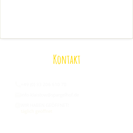
Kontakt
Wir sind für euch da:
+49 (0) 33 206 610 70
info-klaistow@spargelhof.de
WIR HABEN GEÖFFNET!
täglich geöffnet