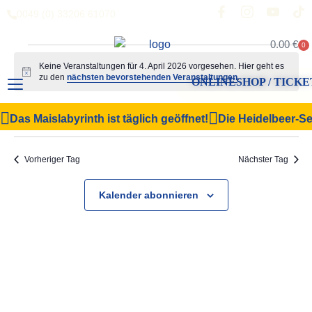
0049 (0) 33206 61070
0.00
€
0
Keine Veranstaltungen für 4. April 2026 vorgesehen. Hier geht es
Hinweis
zu den
nächsten bevorstehenden Veranstaltungen
.
ONLINESHOP / TICKE
Veranstal
Vera
04.04.2026
Suche
Das Maislabyrinth ist täglich geöffnet!
Die Heidelbeer-Sel
Tag
Filter Anzeigen
Datum
Ansi
Suche
wählen.
Navi
und
Vorheriger Tag
Nächster Tag
Ansichten,
Kalender abonnieren
Navigation