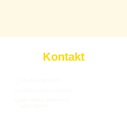
Kontakt
Wir sind für euch da:
+49 (0) 33 206 610 70
info-klaistow@spargelhof.de
WIR HABEN GEÖFFNET!
täglich geöffnet