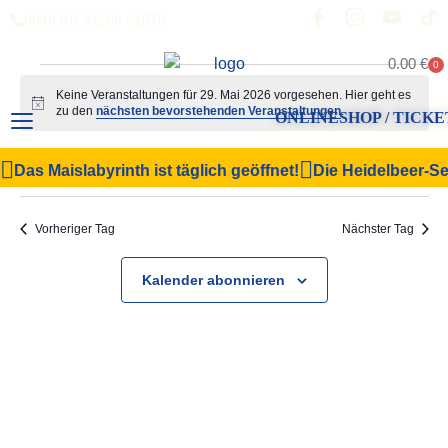
0049 (0) 33206 61070
0.00
€
0
Keine Veranstaltungen für 29. Mai 2026 vorgesehen. Hier geht es
Hinweis
zu den
nächsten bevorstehenden Veranstaltungen
.
ONLINESHOP / TICKE
Veranstal
Vera
29.05.2026
Suche
Das Maislabyrinth ist täglich geöffnet!
Die Heidelbeer-Sel
Tag
Filter Anzeigen
Datum
Ansi
Suche
wählen.
Navi
und
Vorheriger Tag
Nächster Tag
Ansichten,
Kalender abonnieren
Navigation