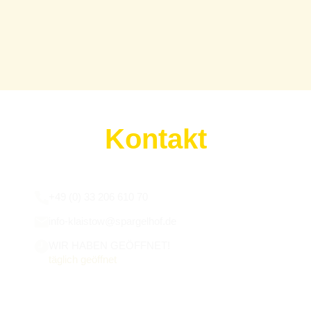
Kontakt
Wir sind für euch da:
+49 (0) 33 206 610 70
info-klaistow@spargelhof.de
WIR HABEN GEÖFFNET!
täglich geöffnet