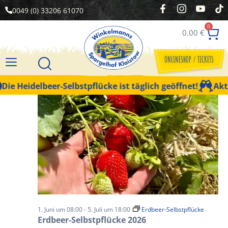
0049 (0) 33206 61070
0
0.00
€
Vera
Veranstaltungen
05.06.2026
Suche
Tag
Filter Anzeigen
Datum
Ansi
Suche
ONLINESHOP / TICKETS
wählen.
Laufend
Navi
und
ie Heidelbeer-Selbstpflücke ist täglich geöffnet!
Aktue
Ansichten,
Navigation
1. Juni um 08:00
-
5. Juli um 18:00
Erdbeer-Selbstpflücke
Erdbeer-Selbstpflücke 2026