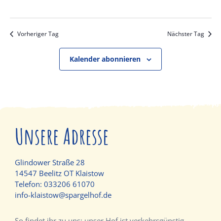
Vorheriger Tag
Nächster Tag
Kalender abonnieren
Unsere Adresse
Glindower Straße 28
14547 Beelitz OT Klaistow
Telefon:
033206 61070
info-klaistow@spargelhof.de
So findet ihr zu uns: unser Hof ist verkehrsgünstig