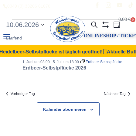
0049 (0) 33206 61070
0.00
€
0
Veranstal
Vera
10.06.2026
Suche
Tag
Filter Anzeigen
Datum
Ansi
Suche
ONLINESHOP / TICKE
wählen.
Laufend
Navi
und
eidelbeer-Selbstpflücke ist täglich geöffnet!
Aktuelle Buff
Ansichten,
1. Juni um 08:00
-
5. Juli um 18:00
Erdbeer-Selbstpflücke
Navigation
Erdbeer-Selbstpflücke 2026
Vorheriger Tag
Nächster Tag
Kalender abonnieren