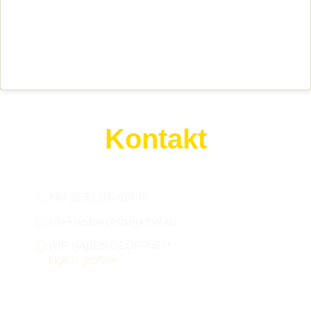
Kontakt
Wir sind für euch da:
+49 (0) 33 206 610 70
info-klaistow@spargelhof.de
WIR HABEN GEÖFFNET!
täglich geöffnet