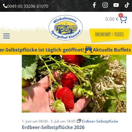
0049 (0) 33206 61070
0
0.00
€
Vera
Veranstaltungen
27.06.2026
Suche
Tag
Filter Anzeigen
Datum
Ansi
Suche
ONLINESHOP / TICKETS
wählen.
Laufend
Navi
und
t täglich geöffnet!
Aktuelle Buffets & Brunch
Ticke
Ansichten,
Navigation
1. Juni um 08:00
-
5. Juli um 18:00
Erdbeer-Selbstpflücke
Erdbeer-Selbstpflücke 2026