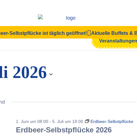
eer-Selbstpflücke ist täglich geöffnet!
Aktuelle Buffets &
en
Veranstaltunge
li 2026
nd
1. Juni um 08:00
-
5. Juli um 18:00
Erdbeer-Selbstpflücke
Erdbeer-Selbstpflücke 2026