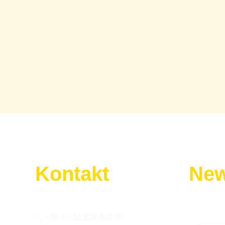
Kontakt
New
Wir sind für euch da:
Melde dic
+49 (0) 33 206 610 70