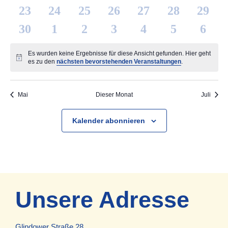
0 Veranstaltungen
0 Veranstaltungen
0 Veranstaltungen
0 Veranstaltungen
0 Veranstaltungen
0 Veranstaltung
0 Verans
23
24
25
26
27
28
29
0 Veranstaltungen
0 Veranstaltungen
0 Veranstaltungen
0 Veranstaltungen
0 Veranstaltungen
0 Veranstaltung
0 Veran
30
1
2
3
4
5
6
Es wurden keine Ergebnisse für diese Ansicht gefunden. Hier geht
Hinweis
es zu den
nächsten bevorstehenden Veranstaltungen
.
Mai
Dieser Monat
Juli
Kalender abonnieren
Unsere Adresse
Glindower Straße 28