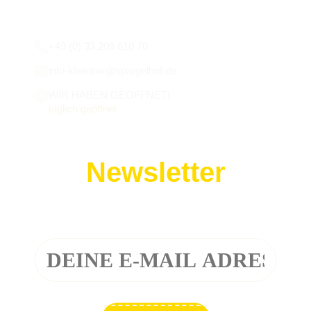
Wir sind für euch da:
+49 (0) 33 206 610 70
info-klaistow@spargelhof.de
WIR HABEN GEÖFFNET!
täglich geöffnet
Newsletter
Melde dich zu unserem Newsletter an!