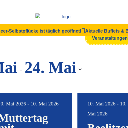
eer-Selbstpflücke ist täglich geöffnet!
Aktuelle Buffets &
en
Veranstaltunge
Mai
24. Mai
 - 
10. Mai 2026 - 10. Mai 2026
10. Mai 2026 - 10.
Mai 2026
Muttertag
mit
Beelitze