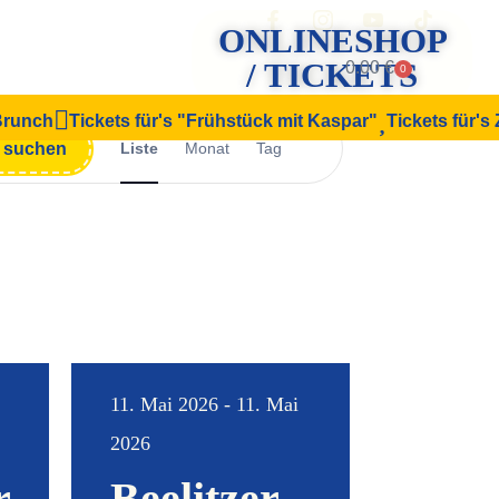
ONLINESHOP
/ TICKETS
0.00
€
0
 Brunch
Tickets für's "Frühstück mit Kaspar"
Tickets für's
Veranstaltung
n suchen
Liste
Monat
Tag
Ansichten-
Navigation
11. Mai 2026 - 11. Mai
2026
r
Beelitzer