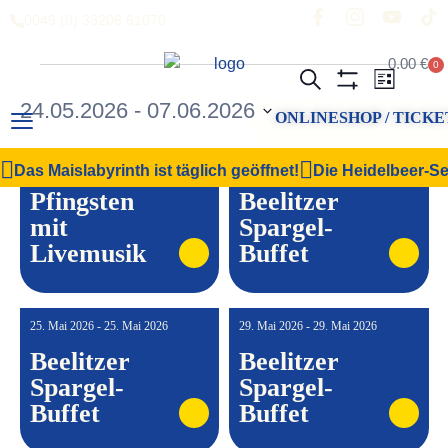
0049 (0) 33206 61070
0.00
€
0
Veranstal
Vera
Suche
Liste
Filter Anzeigen
24.05.2026
 - 
07.06.2026
Ansi
Suche
ONLINESHOP / TICKE
Datum
Navi
und
wählen.
24. Mai 2026 - 25. Mai 2026
24. Mai 2026 - 24. Mai 2026
Das Maislabyrinth ist täglich geöffnet!
Die Heidelbeer-Sel
Ansichten,
Pfingsten
Beelitzer
Navigation
mit
Spargel-
Livemusik
Buffet
25. Mai 2026 - 25. Mai 2026
29. Mai 2026 - 29. Mai 2026
Beelitzer
Beelitzer
Spargel-
Spargel-
Buffet
Buffet