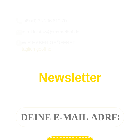
Wir sind für euch da:
+49 (0) 33 206 610 70
info-klaistow@spargelhof.de
WIR HABEN GEÖFFNET!
täglich geöffnet
Newsletter
Melde dich zu unserem Newsletter an!