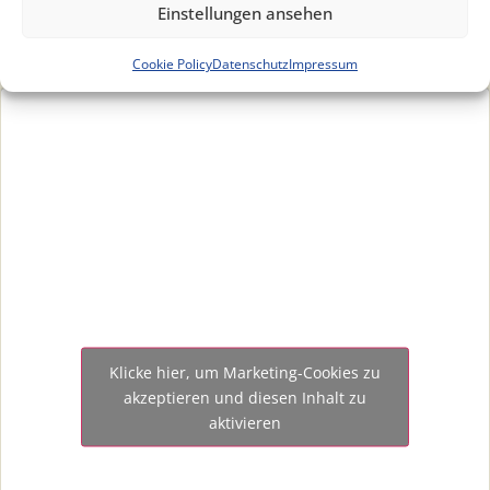
Einstellungen ansehen
gelegen, in nur 1 km Entfernung kreuzen sich hier die
Autobahnen A2, A9 und A10.
Cookie Policy
Datenschutz
Impressum
Klicke hier, um Marketing-Cookies zu
akzeptieren und diesen Inhalt zu
aktivieren