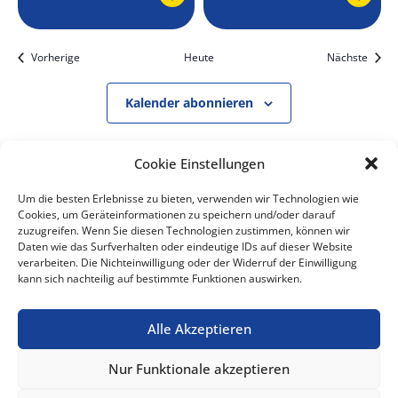
Veranstaltungen
Veran
Vorherige
Heute
Nächste
Kalender abonnieren
Cookie Einstellungen
Um die besten Erlebnisse zu bieten, verwenden wir Technologien wie
Cookies, um Geräteinformationen zu speichern und/oder darauf
Unsere Adresse
zuzugreifen. Wenn Sie diesen Technologien zustimmen, können wir
Daten wie das Surfverhalten oder eindeutige IDs auf dieser Website
verarbeiten. Die Nichteinwilligung oder der Widerruf der Einwilligung
kann sich nachteilig auf bestimmte Funktionen auswirken.
Glindower Straße 28
14547 Beelitz OT Klaistow
Telefon:
033206 61070
Alle Akzeptieren
info-klaistow@spargelhof.de
Nur Funktionale akzeptieren
So findet ihr zu uns: unser Hof ist verkehrsgünstig