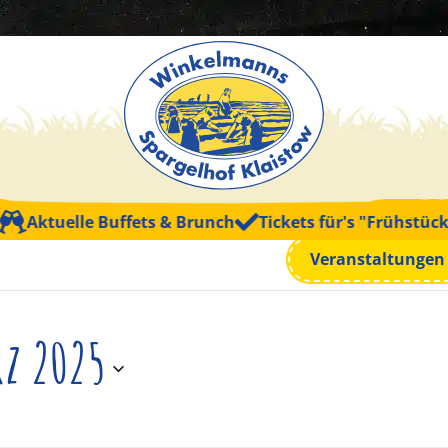
Aktuelle Buffets & Brunch
Tickets für's "Frühstück mi
Veranstaltungen
rz 2025