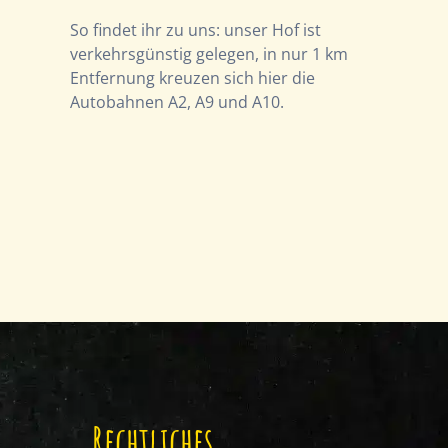
So findet ihr zu uns: unser Hof ist
verkehrsgünstig gelegen, in nur 1 km
Entfernung kreuzen sich hier die
Autobahnen A2, A9 und A10.
Rechtliches