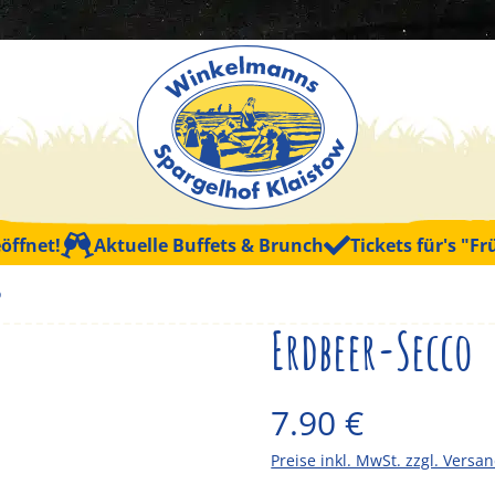
et!
Aktuelle Buffets & Brunch
Tickets für's "Frühs
o
Erdbeer-Secco
7.90
€
Preise inkl. MwSt. zzgl. Versa