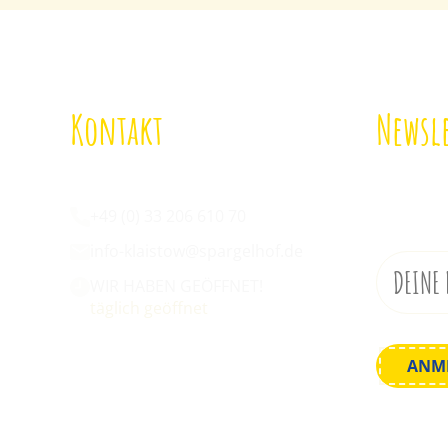
Kontakt
Newsle
Wir sind für euch da:
Melde di
an!
+49 (0) 33 206 610 70
info-klaistow@spargelhof.de
WIR HABEN GEÖFFNET!
täglich geöffnet