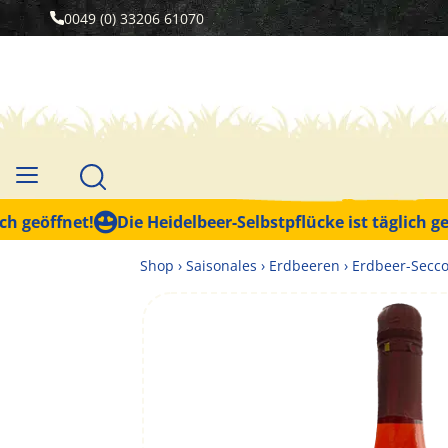
0049 (0) 33206 61070
eöffnet!
Die Heidelbeer-Selbstpflücke ist täglich geöffn
Shop
›
Saisonales
›
Erdbeeren
›
Erdbeer-Secc