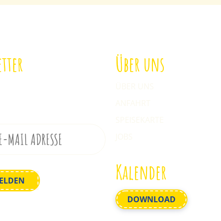
tter
Über uns
ch zu unserem Newsletter
ÜBER UNS
ANFAHRT
SPEISEKARTE
JOBS
Kalender
DOWNLOAD