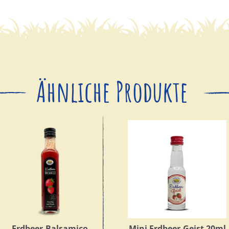
Ähnliche Produkte
Erdbeer-Balsamico
Mini Erdbeer-Geist 20ml