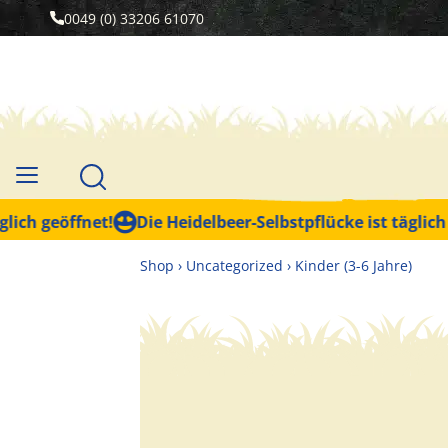
0049 (0) 33206 61070
h geöffnet!
Die Heidelbeer-Selbstpflücke ist täglich geö
Shop
›
Uncategorized
›
Kinder (3-6 Jahre)