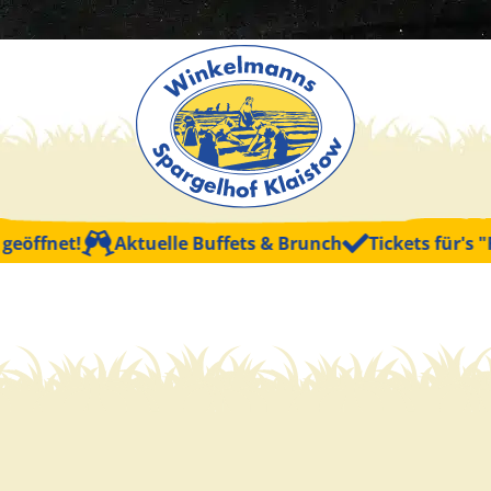
ffnet!
Aktuelle Buffets & Brunch
Tickets für's "Frü
Kinder (3-6 Ja