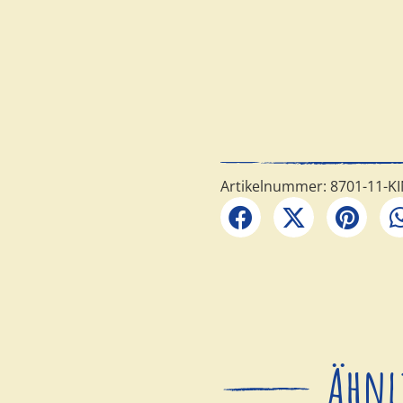
13.95
€
Preise inkl. MwSt. zzgl. Versa
inkl. 19 % MwSt.
Berliner Zuckertütenfest 
Nicht vorrätig
Artikelnummer:
8701-11-KI
Ähnl