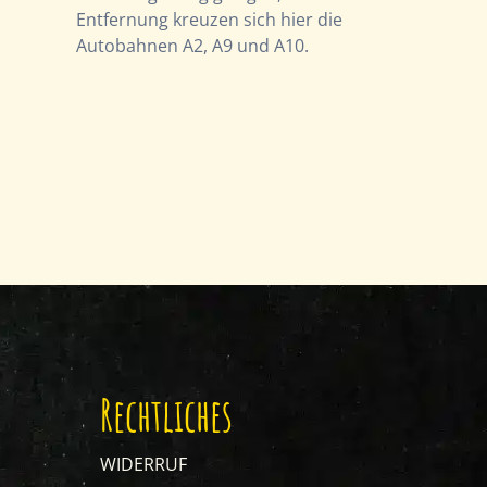
Entfernung kreuzen sich hier die
Autobahnen A2, A9 und A10.
Rechtliches
WIDERRUF