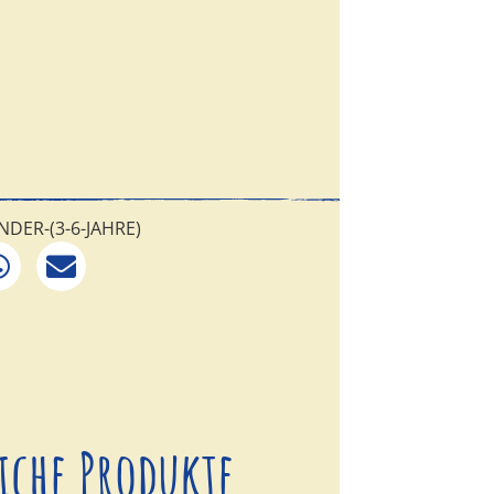
ndkosten
Erwachsene Person
NDER-(3-6-JAHRE)
iche Produkte