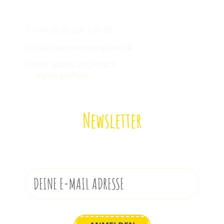
Wir sind für euch da:
+49 (0) 33 206 610 70
info-klaistow@spargelhof.de
WIR HABEN GEÖFFNET!
täglich geöffnet
Newsletter
Melde dich zu unserem Newsletter an!