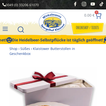
0049 (0) 33206 61070
0
0.00
€
ONLINESHOP / TICKETS
t!
Die Heidelbeer-Selbstpflücke ist täglich geöffnet!
Shop
›
Süßes
›
Klaistower Butterstollen in
Geschenkbox