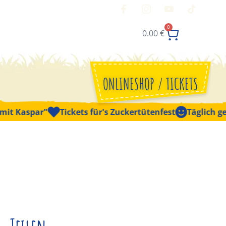
0
0.00
€
ONLINESHOP / TICKETS
Kaspar"
Tickets für's Zuckertütenfest
Täglich geöffne