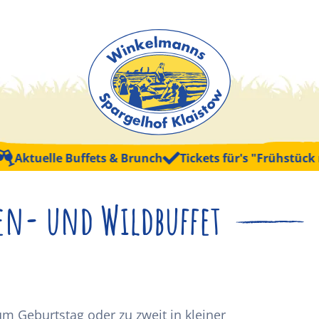
tuelle Buffets & Brunch
Tickets für's "Frühstück mit 
en- und Wildbuffet
m Geburtstag oder zu zweit in kleiner