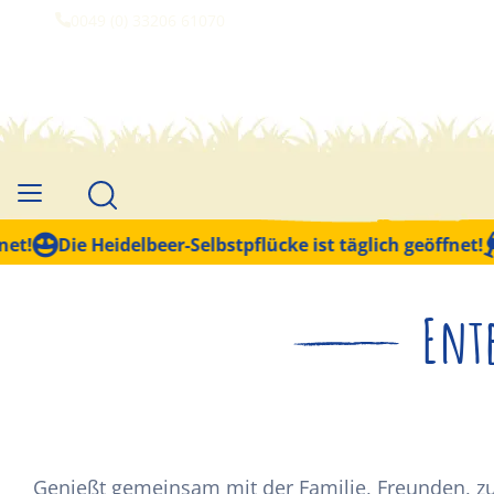
0049 (0) 33206 61070
Die Heidelbeer-Selbstpflücke ist täglich geöffnet!
Ak
Ent
Genießt gemeinsam mit der Familie, Freunden, zu