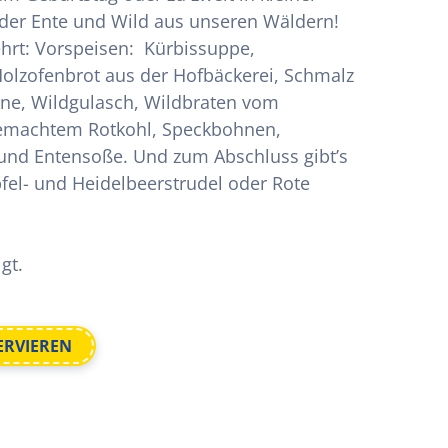
n der Ente und Wild aus unseren Wäldern!
ehrt: Vorspeisen: Kürbissuppe,
olzofenbrot aus der Hofbäckerei, Schmalz
nne, Wildgulasch, Wildbraten vom
gemachtem Rotkohl, Speckbohnen,
n und Entensoße. Und zum Abschluss gibt’s
fel- und Heidelbeerstrudel oder Rote
gt.
SERVIEREN